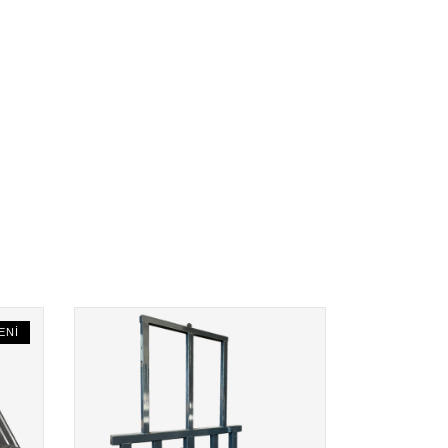
ENI
READ
MORE