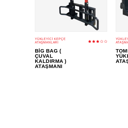
YÜKLEYICI KEPÇE
YÜKLEY
Rate
ATAŞMANLARI
ATAŞM
3.00
out
BIG BAG (
TOM
of
5
ÇUVAL
YÜK
KALDIRMA )
ATA
ATAŞMANI