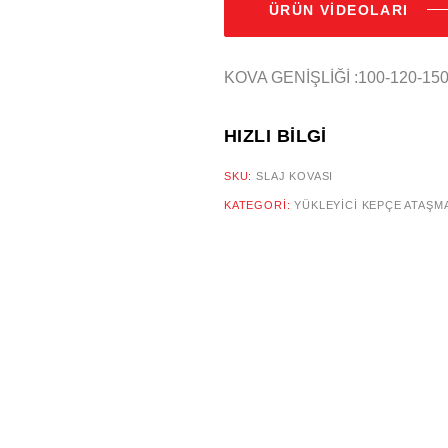
5
ÜRÜN VIDEOLARI
BASED
ON
CUSTOMER
RATING
KOVA GENİŞLİĞİ :100-120-15
HIZLI BILGI
SKU:
SLAJ KOVASI
KATEGORI:
YÜKLEYICI KEPÇE ATAŞM