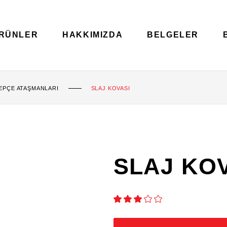
RÜNLER
HAKKIMIZDA
BELGELER
KEPÇE ATAŞMANLARI
SLAJ KOVASI
SLAJ KO
RATED
1
3.00
OUT
OF