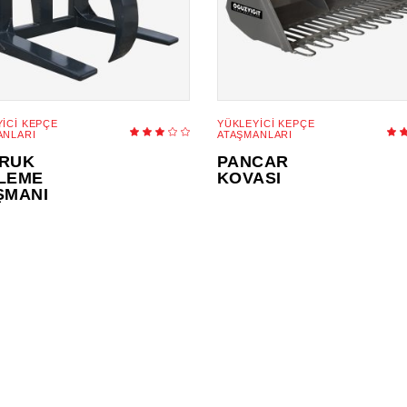
ICI KEPÇE
YÜKLEYICI KEPÇE
d
Rated
ANLARI
ATAŞMANLARI
3.00
3
out
o
RUK
PANCAR
of
5
LEME
KOVASI
ŞMANI