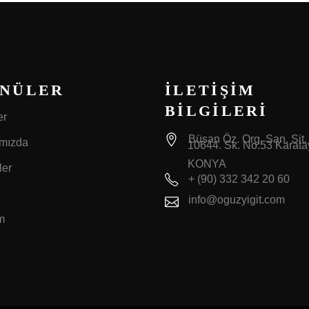
NÜLER
İLETİŞİM
BİLGİLERİ
er
Büsan Öz. Org. San. Sit.
mızda
10644. Sk. No:53 Karatay
KONYA
ler
+ (90) 332 342 20 60
info@oguzyigit.com
im