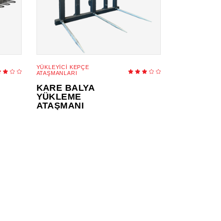
YÜKLEYICI KEPÇE
Rated
Rated
ATAŞMANLARI
.00
3.00
ut
out
KARE BALYA
of
of
5
5
YÜKLEME
ATAŞMANI