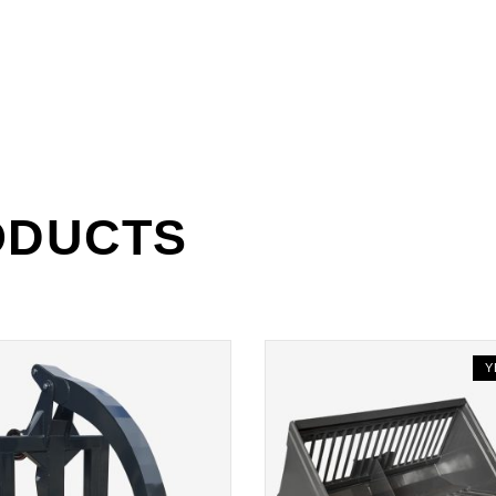
ODUCTS
Y
READ
READ
MORE
MORE