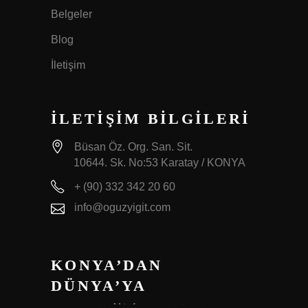
Belgeler
Blog
İletişim
İLETİŞİM BİLGİLERİ
Büsan Öz. Org. San. Sit.
10644. Sk. No:53 Karatay / KONYA
+ (90) 332 342 20 60
info@oguzyigit.com
KONYA’DAN
DÜNYA’YA