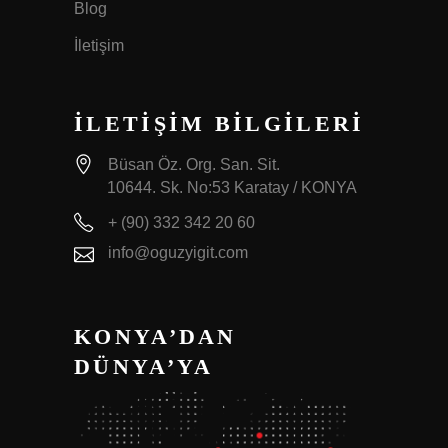
Blog
İletişim
İLETİŞİM BİLGİLERİ
Büsan Öz. Org. San. Sit.
10644. Sk. No:53 Karatay / KONYA
+ (90) 332 342 20 60
info@oguzyigit.com
KONYA’DAN
DÜNYA’YA