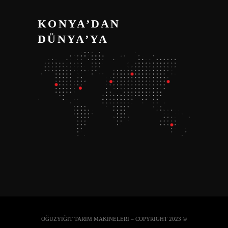
KONYA’DAN
DÜNYA’YA
OĞUZYİĞİT TARIM MAKİNELERİ – COPYRIGHT 2023 ©